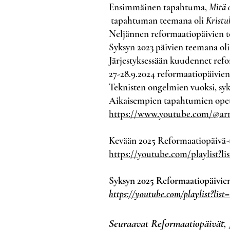
Ensimmäinen tapahtuma,
Mitä 
tapahtuman teemana oli
Kristu
N
eljännen reformaatiopäivien 
Syksyn 2023 päivien teemana ol
Järjestyksessään kuudennet refor
27-28.9.2024 reformaatiopäivie
Teknisten ongelmien vuoksi, syks
Aikaisempien tapahtumien opetu
https://www.youtube.com/@ar
Kevään 2025 Reformaatiopäivä-ta
https://youtube.com/playlis
Syksyn 2025 Reformaatiopäivie
https://youtube.com/playlist?l
Seuraavat Reformaatiopäivät, J