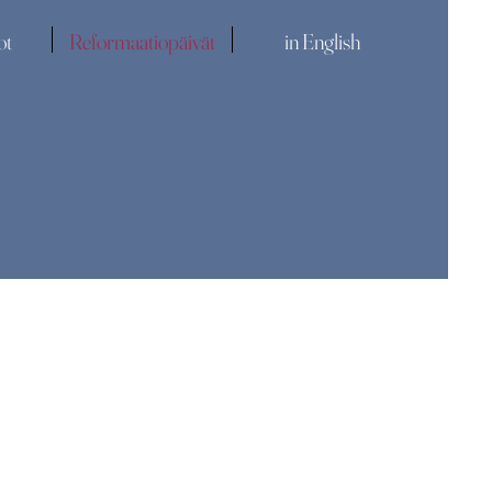
ot
Reformaatiopäivät
in English