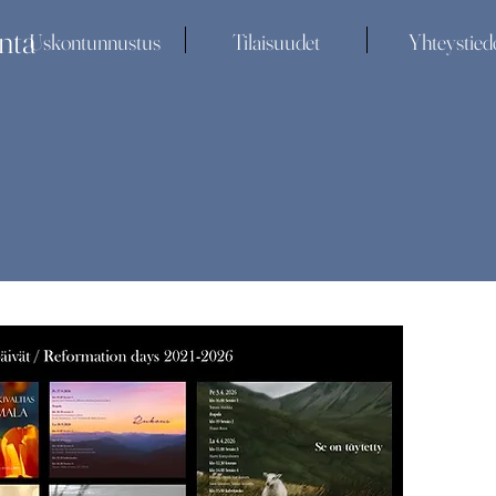
nta
Uskontunnustus
Tilaisuudet
Yhteystied