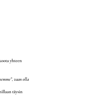
 koota yhteen
semme”, vaan olla
illaan täysin