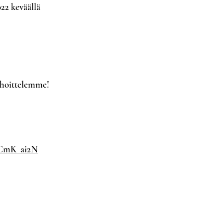
022 keväällä
pahoittelemme!
ACmK_ai2N