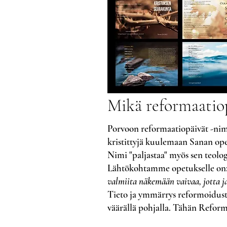
Mikä reformaatio
Porvoon reformaatiopäivät -nimi
kristittyjä
kuulemaan Sanan opet
Nimi "paljastaa" myös sen teolog
Lähtökohtamme opetukselle on
valmiita näkemään vaivaa, jotta j
Tieto ja ymmärrys reformoidusta
väärällä
pohjalla. Tähän Reforma