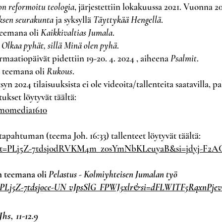
on reformoitu teologia
, järjestettiin lokakuussa 2021. Vuonna 2
ksen seurakunta
ja syksyllä
Täyttykää Hengellä
.
teemana oli
Kaikkivaltias Jumala
.
i
Olkaa pyhät, sillä Minä olen pyhä
.
maatiopäivät pidettiin 19-20. 4. 2024 , aiheena
Psalmit
.
n teemana oli
Rukous
.
yn 2024 tilaisuuksista ei ole videoita/tallenteita saatavilla, 
kset löytyvät täältä:
momedia1610
pahtuman (teema Joh. 16:33) tallenteet löytyvät täältä:
t?list=PLj5Z-7tdsjodRVKM4m_z0sYmNbKLeuyaB&si=jdyj-F2
n teemana oli
Pelastus - Kolmiyhteisen Jumalan työ
ist=PLj5Z-7tdsjoce-UN_vJpsSlG_FPWJ5xlr&si=dFLWITF5RqxnPjev
hs, 11-12.9