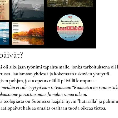
päivät?
 oli alkujaan työnimi tapahtumalle, jonka tarkoituksena oli
usta, laulamaan yhdessä ja kokemaan uskovien yhteyttä.
isen pohjan, josta opetus näillä päivillä kumpuaa.
:
meidän ei tule tyytyä vain toteamaan: “Raamattu on tunnustuk
akaisimme ja esittäisimme Jumalan sanaa oikein.
 teologiasta on Suomessa laajalti hyvin "hataralla" ja pahimm
atiopäivät haluaa omalta osaltaan tuoda oikeaa tietoa.