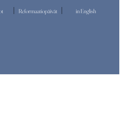
ot
Reformaatiopäivät
in English