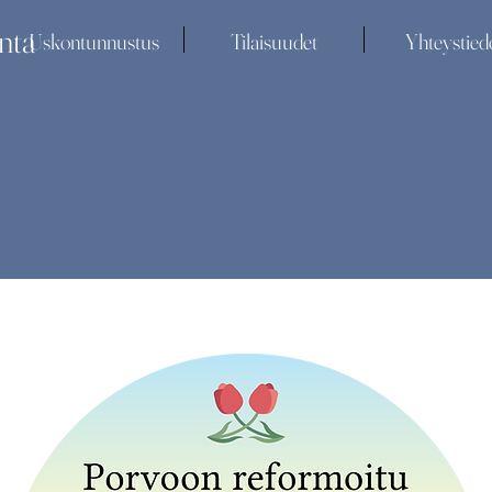
nta
Uskontunnustus
Tilaisuudet
Yhteystied