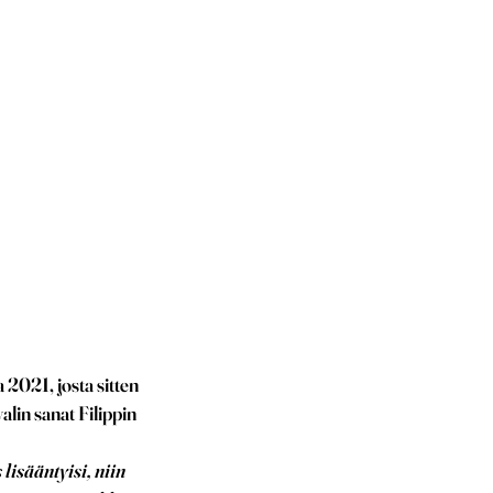
2021, josta sitten
lin sanat Filippin
lisääntyisi, niin