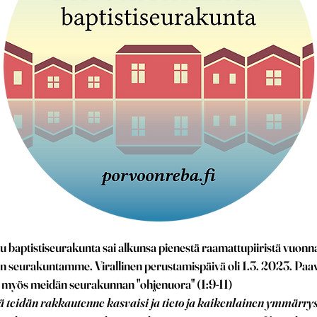
baptistiseurakunta sai alkunsa pienestä raamattupiiristä vuonna 
 seurakuntamme. Virallinen perustamispäivä oli 1.3. 2023. Paava
 myös meidän seurakunnan "ohjenuora" (1:9-11)
ä teidän rakkautenne kasvaisi ja tieto ja kaikenlainen ymmärrys 